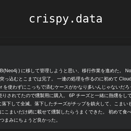
crispy.data
B(Neo4j ) に移して管理しようと思い、移行作業を進めた。 No
4j に突っ込むとこまでは完了。 一連の処理を作るのに初めて Cloud 
poser を使わずにこっちで済むケースがかなり多いんじゃないだ
売りされてたので燻製用に購入。 6P チーズと一緒に熱燻を
下に落下して全滅。落下したチーズがチップを鎮火して、こまい
らずにこまいだけ網に載せて燻製したらうまくできた。 初めて食
でつまみにちょうど良かった。